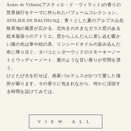
Astier de Villatte(アスティエ・ド・ヴィラット)の香りの
世界旅行をテーマに作られたパフュームコレクション。
ATELIER DE BALTHUSは、青々とした夏のアルプス山岳
牧草地の風景が広がる、北向きの大きなガラス窓のある
総木版張りのアトリエ。窓からふんだんに差し込む暖か
い陽の光は筆や絵の具、リンシードオイルの染み込んだ
布に降り注ぐ。タバコとシダーウッドのスモーキーノー
トとウッディーノート、蜜のような甘い香りが空間を漂
う。
ひとたび火を灯せば、画家バルテュスがかつて愛した場
所が蘇ります。その香りに包まれながら、何かに没頭す
る時間を設けてみては。
VIEW ALL