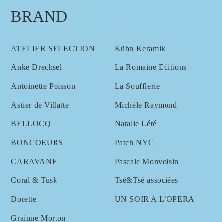
BRAND
ATELIER SELECTION
Kühn Keramik
Anke Drechsel
La Romaine Editions
Antoinette Poisson
La Soufflerie
Astier de Villatte
Michèle Raymond
BELLOCQ
Natalie Lété
BONCOEURS
Patch NYC
CARAVANE
Pascale Monvoisin
Coral & Tusk
Tsé&Tsé associées
Dorette
UN SOIR A L’OPERA
Grainne Morton