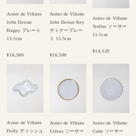
Astier de Villatte
Astier de Villatte
Astier de Villatte
John Derian
John Derian Key
Trefles ソーサー
Happy プレート
ディナープレー
11.5cm
13.5cm
ト 13.5cm
¥14,520
¥16,500
¥16,500
Astier de Villatte
Astier de Villatte
Astier de Villatte
Dolly ディッシュ
Crésus ソーサー
Cube ソーサー