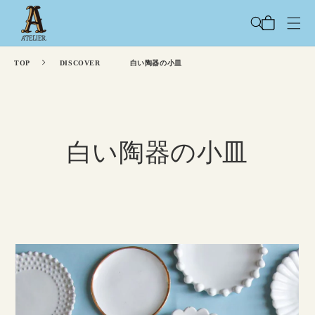
コンテ
カ
ンツに
ー
進む
ト
TOP
DISCOVER
白い陶器の小皿
白い陶器の小皿