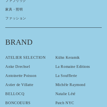
ファブリック
家具・照明
ファッション
BRAND
ATELIER SELECTION
Kühn Keramik
Anke Drechsel
La Romaine Editions
Antoinette Poisson
La Soufflerie
Astier de Villatte
Michèle Raymond
BELLOCQ
Natalie Lété
BONCOEURS
Patch NYC