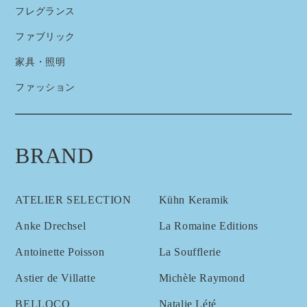
フレグランス
ファブリック
家具・照明
ファッション
BRAND
ATELIER SELECTION
Kühn Keramik
Anke Drechsel
La Romaine Editions
Antoinette Poisson
La Soufflerie
Astier de Villatte
Michèle Raymond
BELLOCQ
Natalie Lété