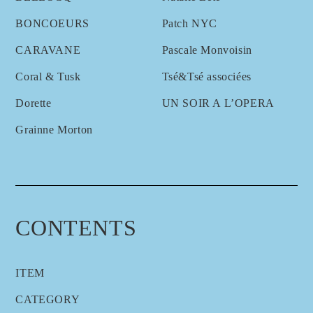
BONCOEURS
Patch NYC
CARAVANE
Pascale Monvoisin
Coral & Tusk
Tsé&Tsé associées
Dorette
UN SOIR A L’OPERA
Grainne Morton
CONTENTS
ITEM
CATEGORY