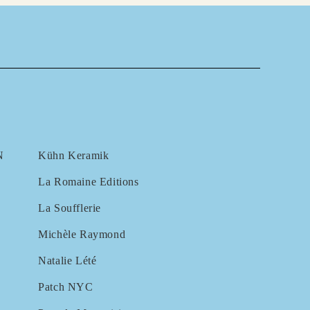
N
Kühn Keramik
La Romaine Editions
La Soufflerie
Michèle Raymond
Natalie Lété
Patch NYC