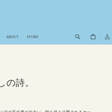
ロ
カ
グ
ABOUT
STORE
ー
イ
ト
ン
らしの詩。