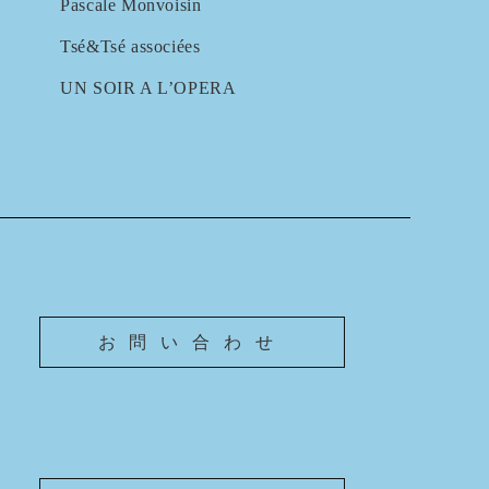
Pascale Monvoisin
Tsé&Tsé associées
UN SOIR A L’OPERA
お問い合わせ