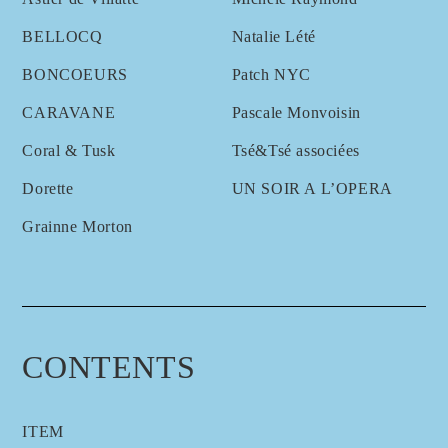
BELLOCQ
Natalie Lété
BONCOEURS
Patch NYC
CARAVANE
Pascale Monvoisin
Coral & Tusk
Tsé&Tsé associées
Dorette
UN SOIR A L’OPERA
Grainne Morton
CONTENTS
ITEM