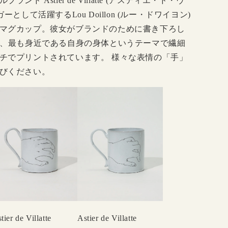
ド Astier de Villatte (アスティエ・ド・ヴ
として活躍するLou Doillon (ルー・ドワイヨン)
マグカップ。彼女がブランドのために書き下ろし
は、最も身近である自身の身体というテーマで繊細
チでプリントされています。 様々な表情の「手」
゙ください。
tier de Villatte
Astier de Villatte