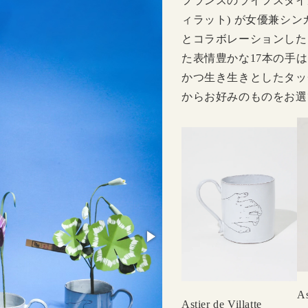
フランスのライフスタイルブラン
ィラット) が女優兼シンガー
とコラボレーションした
た表情豊かな17本の手
かつ生き生きとしたタッ
からお好みのものをお選ひ
As
Astier de Villatte