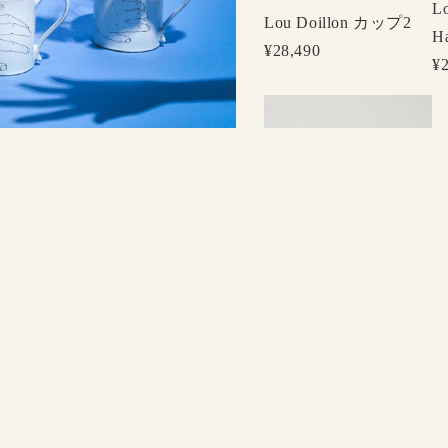
Lo
Lou Doillon カップ2
H
¥28,490
¥
Astier de Villatte
Lou Doillon Two
Hands カップ 4
¥28,490