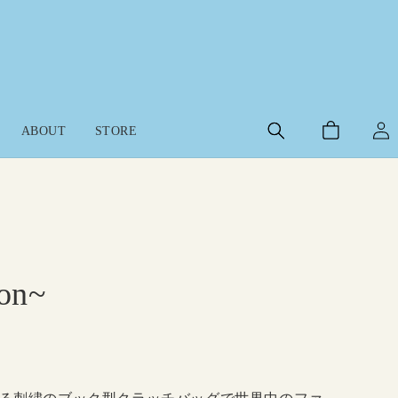
ロ
カ
グ
ABOUT
STORE
ー
イ
ト
ン
on~