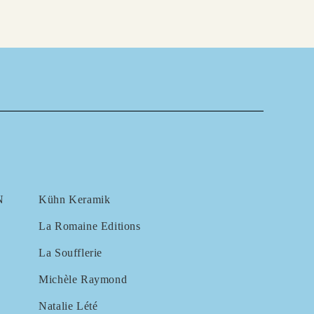
N
Kühn Keramik
La Romaine Editions
La Soufflerie
Michèle Raymond
Natalie Lété