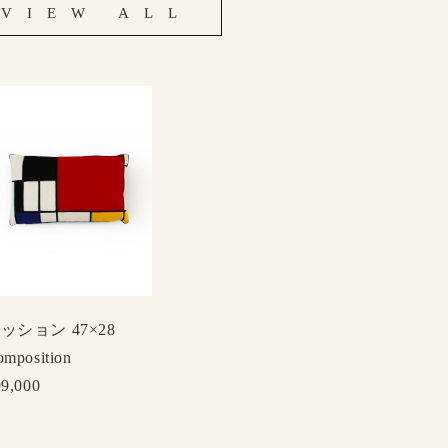
VIEW ALL
ッション 47×28
mposition
99,000