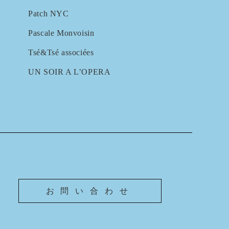
Patch NYC
Pascale Monvoisin
Tsé&Tsé associées
UN SOIR A L’OPERA
お問い合わせ