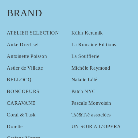
BRAND
ATELIER SELECTION
Kühn Keramik
Anke Drechsel
La Romaine Editions
Antoinette Poisson
La Soufflerie
Astier de Villatte
Michèle Raymond
BELLOCQ
Natalie Lété
BONCOEURS
Patch NYC
CARAVANE
Pascale Monvoisin
Coral & Tusk
Tsé&Tsé associées
Dorette
UN SOIR A L’OPERA