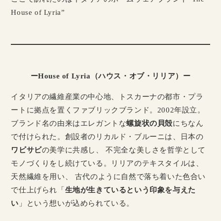
House of Lyria”
ーHouse of Lyria（ハウス・オブ・リリア）ー
イタリアの繊維産業の中心地、トスカーナの都市・プラ
ートに拠点を置くファブリックブランド。2002年設立。
ブランド名の由来はエレガントな
螺旋状の貝殻
にちなん
で付けられた。創設者のリカルド・ブルーニは、日本の
ワビサビ
の美学に共感し、 不完全な美しさを哲学として
モノづくりをし続けている。リリアのテキスタイルは、
天然繊維を用い、 古代のように自然で落ち着いた色合い
で仕上げられ「
生地が生きているという印象を与えた
い
」という想いが込められている。