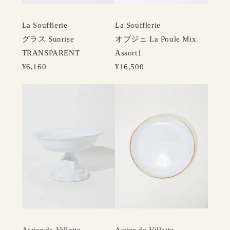
La Soufflerie
La Soufflerie
グラス Sunrise
オブジェ La Poule Mix
TRANSPARENT
Assort1
¥6,160
¥16,500
Astier de Villatte
Astier de Villatte