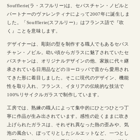
Soufflerie(ラ・スフルリー)は、セバスチャン・ノビルと
パートナーのヴァレンティナによって2007年に誕生しま
した。「Soufflerie(スフルリー)」はフランス語で『吹
く』ことを意味します。
デザイナーは、彫刻の型を制作する職人でもあるセバス
チャン・ノビル。幼い頃からガラスに魅了されていたセ
バスチャンは、オリジナルデザインの他、家族に代々継
承されている日用品などのヨーロッパで昔から愛用され
てきた形に着目しました。そこに現代のデザイン、機能
性を取り入れ、フランス、イタリアの伝統的な技法で
100%リサイクルガラスで制作しています。
工房では、熟練の職人によって集中的にひとつひとつ丁
寧に作品が生み出されています。感性の赴くままに吹き
上げられたガラスは、それぞれ異なった熱の歪みや、気
泡の風合い、ぽってりとしたシルエットなど、一つとし