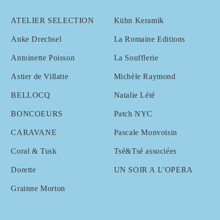
ATELIER SELECTION
Kühn Keramik
Anke Drechsel
La Romaine Editions
Antoinette Poisson
La Soufflerie
Astier de Villatte
Michèle Raymond
BELLOCQ
Natalie Lété
BONCOEURS
Patch NYC
CARAVANE
Pascale Monvoisin
Coral & Tusk
Tsé&Tsé associées
Dorette
UN SOIR A L’OPERA
Grainne Morton